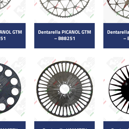
ICANOL GTM
Dentarella PICANOL GTM
Dentarell
251
– B88251
– 