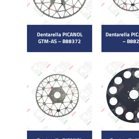
Dentarella PICANOL
Dentarella P
GTM-AS – B88372
– B88