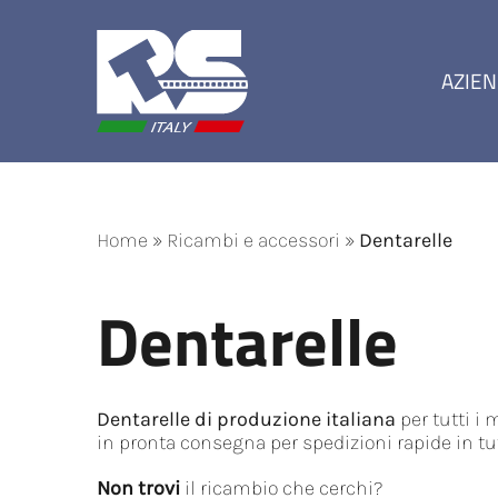
Salta
al
contenuto
AZIE
Home
»
Ricambi e accessori
»
Dentarelle
Dentarelle
Dentarelle di produzione italiana
per tutti i m
in pronta consegna per spedizioni rapide in tu
Non trovi
il ricambio che cerchi?