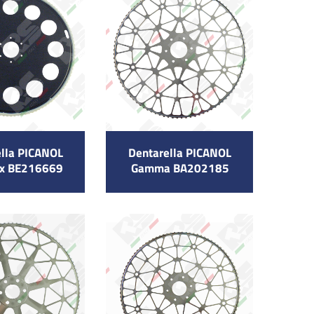
ella PICANOL
Dentarella PICANOL
x BE216669
Gamma BA202185