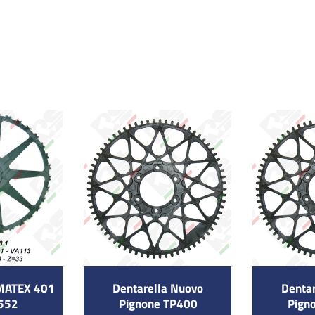
AMATEX 401
Dentarella Nuovo
Denta
552
Pignone TP400
Pign