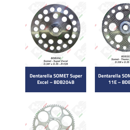
Dentarella SOMET Super
Dentarella S
Excel – BDB204B
11E – BD