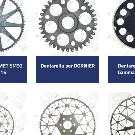
OMET SM92
Dentarella per DORNIER
Dentar
015
Gamma