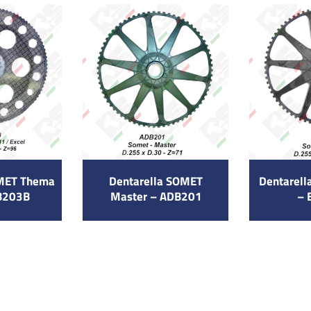
OMET Thema
Dentarella SOMET
Dentarel
B203B
Master – ADB201
– 