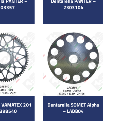
lla PANTER –
Dentarella PANTER –
303357
2303104
a VAMATEX 201
Dentarella SOMET Alpha
2398540
– LADB04