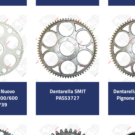
a Nuovo
Dentarella SMIT
Dentarell
500/600
PAS53727
Pignone
739