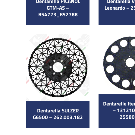
Dentarella PICANOL
Dentarella
GTM-AS –
Leonardo – 
B54723_B52788
Dentarelle I
– 131210
Dentarella SULZER
25580
G6500 – 262.003.182