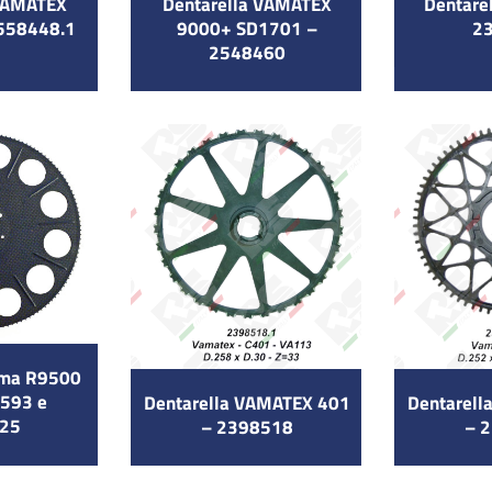
 VAMATEX
Dentarella VAMATEX
Dentare
2558448.1
9000+ SD1701 –
2
2548460
tema R9500
593 e
Dentarella VAMATEX 401
Dentarell
25
– 2398518
– 