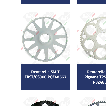
Dentarella SMIT
Dentarell
FAST/GS900 PQZ48567
Pignone TP
PBZ48