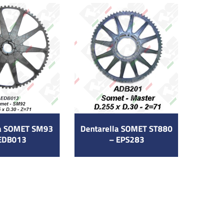
la SOMET SM93
Dentarella SOMET ST880
EDB013
– EPS283