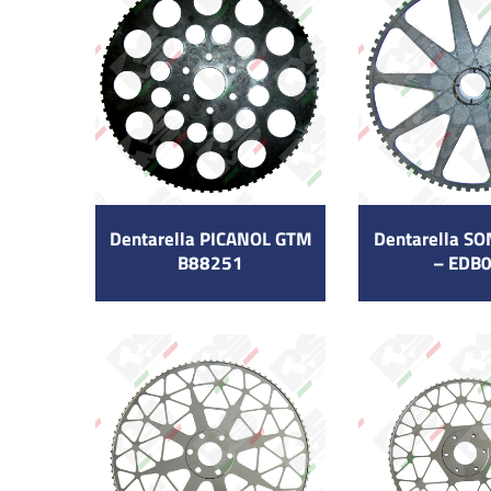
Dentarella PICANOL GTM
Dentarella S
B88251
– EDB