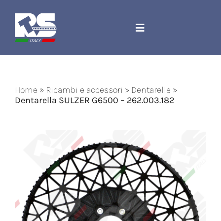
Salta
al
contenuto
Toggle
Navigation
Azienda
Home
»
Ricambi e accessori
»
Dentarelle
»
Ricambi e accessori
Dentarella SULZER G6500 – 262.003.182
Corda Jacquard
Macchinari
Contatti