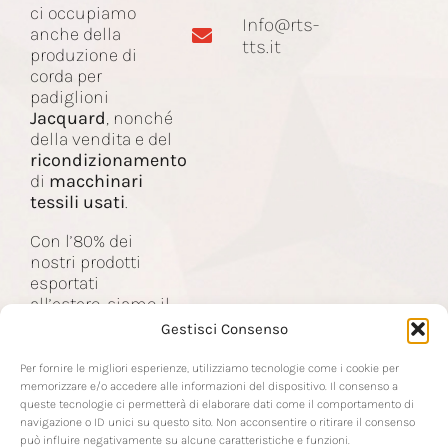
ci occupiamo
Info@rts-
Corda Jacquard
anche della
tts.it
produzione di
corda per
padiglioni
Macchinari
Jacquard
, nonché
della vendita e del
ricondizionamento
Contatti
di
macchinari
tessili usati
.
Con l’80% dei
nostri prodotti
esportati
all’estero, siamo il
partner delle
Gestisci Consenso
aziende nel
settore tessile a
Per fornire le migliori esperienze, utilizziamo tecnologie come i cookie per
livello mondiale.
memorizzare e/o accedere alle informazioni del dispositivo. Il consenso a
queste tecnologie ci permetterà di elaborare dati come il comportamento di
navigazione o ID unici su questo sito. Non acconsentire o ritirare il consenso
può influire negativamente su alcune caratteristiche e funzioni.