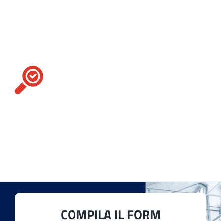
Cerchi un pezzo
di ricambio in
particolare?
Contattaci
Per te, ci facciamo in quattro. Il nostro
assortimento include numerosi
accessori
,
ricambi
e
macchinari tessili
di diversa tipologia
per soddisfare al meglio qualsiasi esigenza della
tua produzione.
COMPILA IL FORM