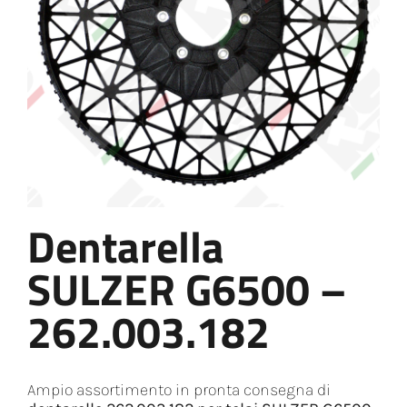
Dentarella
SULZER G6500 –
262.003.182
Ampio assortimento in pronta consegna di