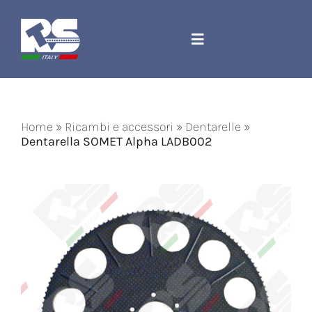
Salta
al
contenuto
Toggle
Navigation
Azienda
Home
»
Ricambi e accessori
»
Dentarelle
»
Ricambi e accessori
Dentarella SOMET Alpha LADB002
Corda Jacquard
Macchinari
Contatti