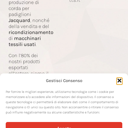
produzione di
corda per
padiglioni
Macchinari
Jacquard
, nonché
della vendita e del
ricondizionamento
Contatti
di
macchinari
tessili usati
.
Con l’80% dei
nostri prodotti
esportati
all’estero, siamo il
partner delle
Gestisci Consenso
aziende nel
settore tessile a
Per fornire le migliori esperienze, utilizziamo tecnologie come i cookie per
livello mondiale.
memorizzare e/o accedere alle informazioni del dispositivo. Il consenso a
queste tecnologie ci permetterà di elaborare dati come il comportamento di
navigazione o ID unici su questo sito. Non acconsentire o ritirare il consenso
può influire negativamente su alcune caratteristiche e funzioni.