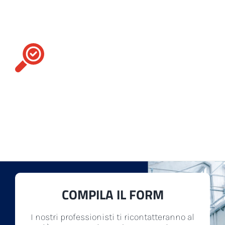
particolare?
Contattaci
Per te, ci facciamo in quattro. Il nostro
assortimento include numerosi
accessori
,
ricambi
e
macchinari tessili
di diversa tipologia
per soddisfare al meglio qualsiasi esigenza della
tua produzione.
COMPILA IL FORM
I nostri professionisti ti ricontatteranno al