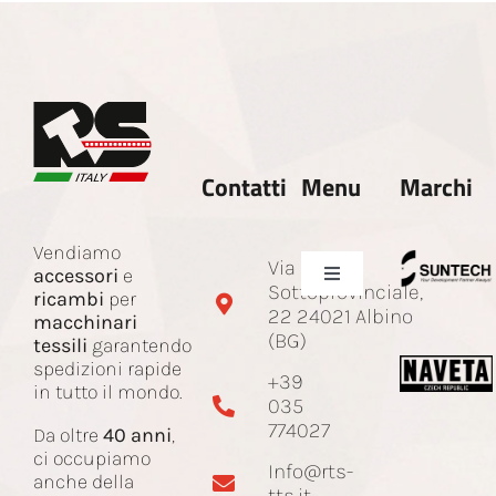
Contatti
Menu
Marchi
Vendiamo
Via
accessori
e
Toggle
Sottoprovinciale,
ricambi
per
Navigation
22 24021 Albino
macchinari
Azienda
(BG)
tessili
garantendo
spedizioni rapide
+39
in tutto il mondo.
035
Ricambi e accessori
774027
Da oltre
40 anni
,
ci occupiamo
Info@rts-
Corda Jacquard
anche della
tts.it