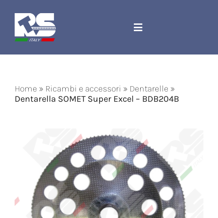
Salta
al
contenuto
Toggle
Navigation
Azienda
Home
»
Ricambi e accessori
»
Dentarelle
»
Ricambi e accessori
Dentarella SOMET Super Excel – BDB204B
Corda Jacquard
Macchinari
Contatti