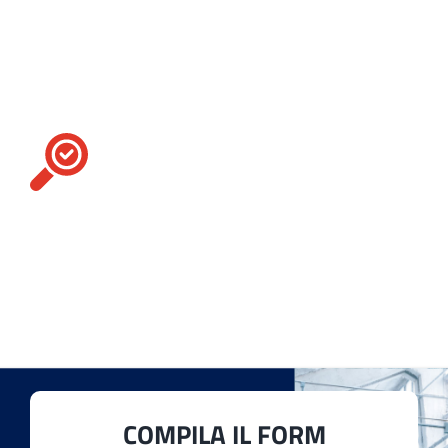
Cerchi un pezzo
di ricambio in
particolare?
Contattaci
Per te, ci facciamo in quattro. Il nostro
assortimento include numerosi
accessori
,
ricambi
e
macchinari tessili
di diversa tipologia
per soddisfare al meglio qualsiasi esigenza della
tua produzione.
COMPILA IL FORM