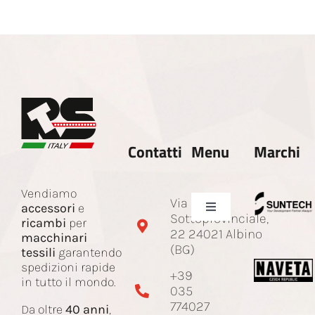
Contatti
Menu
Marchi
Vendiamo
Via
accessori
e
Toggle
Sottoprovinciale,
ricambi
per
Navigation
22 24021 Albino
macchinari
Azienda
(BG)
tessili
garantendo
spedizioni rapide
+39
in tutto il mondo.
035
Ricambi e accessori
774027
Da oltre
40 anni
,