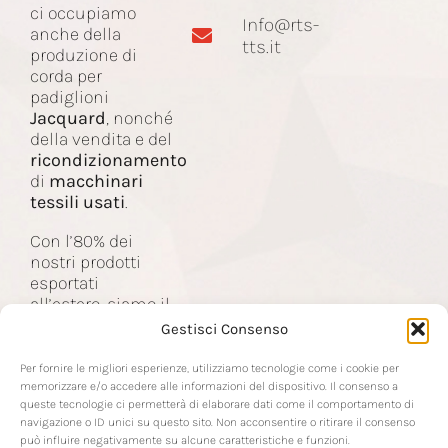
ci occupiamo
Info@rts-
Corda Jacquard
anche della
tts.it
produzione di
corda per
padiglioni
Macchinari
Jacquard
, nonché
della vendita e del
ricondizionamento
Contatti
di
macchinari
tessili usati
.
Con l’80% dei
nostri prodotti
esportati
all’estero, siamo il
partner delle
Gestisci Consenso
aziende nel
settore tessile a
Per fornire le migliori esperienze, utilizziamo tecnologie come i cookie per
livello mondiale.
memorizzare e/o accedere alle informazioni del dispositivo. Il consenso a
queste tecnologie ci permetterà di elaborare dati come il comportamento di
navigazione o ID unici su questo sito. Non acconsentire o ritirare il consenso
può influire negativamente su alcune caratteristiche e funzioni.