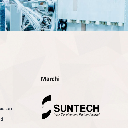
Marchi
essori
rd