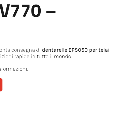
V770 –
0
ronta consegna di
dentarelle EPS050 per telai
izioni rapide in tutto il mondo.
nformazioni.