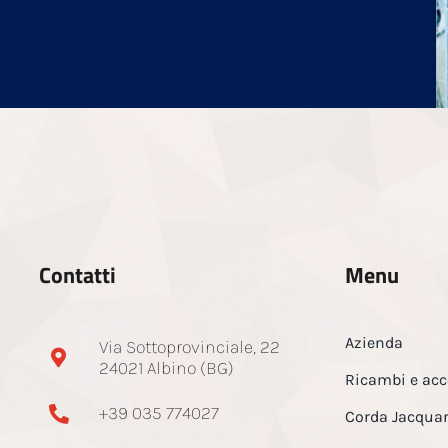
Contatti
Menu
Azienda
Via Sottoprovinciale, 22
24021 Albino (BG)
Ricambi e acc
+39 035 774027
Corda Jacqua