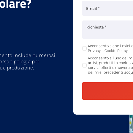
colare?
Acconsento a che i miei d
Privacy e Cookie Policy.
rtimento include numerosi
Acconsento all’uso dei mi
ersa tipologia per
arrivi, prodotti in esclusi
tua produzione.
servizi offerti e ricevere 
dei miei precedenti acqui