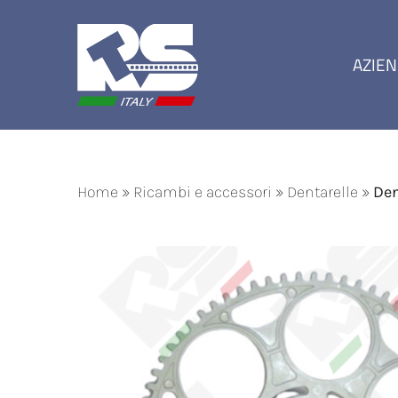
Salta
al
contenuto
AZIE
Home
»
Ricambi e accessori
»
Dentarelle
»
Den