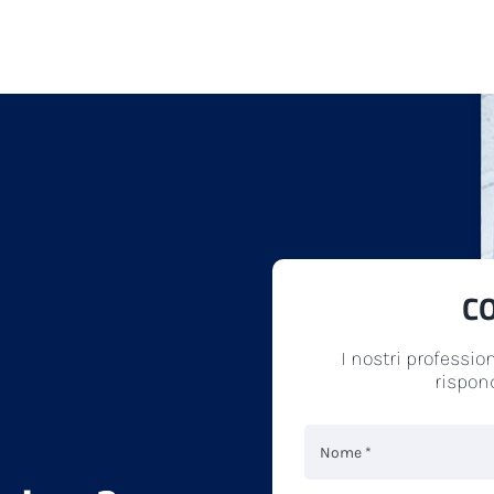
C
I nostri profession
rispon