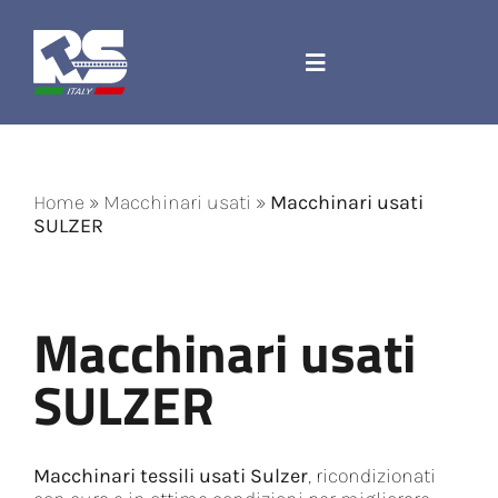
Salta
al
contenuto
Toggle
Navigation
Azienda
Home
»
Macchinari usati
»
Macchinari usati
Ricambi e accessori
SULZER
Corda Jacquard
Macchinari usati
Macchinari
SULZER
Contatti
Macchinari tessili usati Sulzer
, ricondizionati