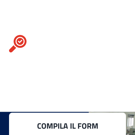
Cerchi un macchinario
in particolare?
Contattaci
Per te, ci facciamo in quattro. Il nostro
assortimento include numerosi
accessori
,
ricambi
e
macchinari tessili
di diversa tipologia
per soddisfare al meglio qualsiasi esigenza della
tua produzione.
COMPILA IL FORM