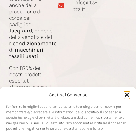
Info@rts-
Corda Jacquard
anche della
tts.it
produzione di
corda per
padiglioni
Macchinari
Jacquard
, nonché
della vendita e del
ricondizionamento
Contatti
di
macchinari
tessili usati
.
Con l’80% dei
nostri prodotti
esportati
all’estero, siamo il
partner delle
Gestisci Consenso
aziende nel
settore tessile a
Per fornire le migliori esperienze, utilizziamo tecnologie come i cookie per
livello mondiale.
memorizzare e/o accedere alle informazioni del dispositivo. Il consenso a
queste tecnologie ci permetterà di elaborare dati come il comportamento di
navigazione o ID unici su questo sito. Non acconsentire o ritirare il consenso
può influire negativamente su alcune caratteristiche e funzioni.