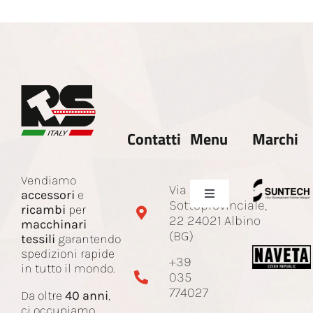
Contatti
Menu
Marchi
Vendiamo
Via
accessori
e
Toggle
Sottoprovinciale,
ricambi
per
Navigation
22 24021 Albino
macchinari
Azienda
(BG)
tessili
garantendo
spedizioni rapide
+39
in tutto il mondo.
035
Ricambi e accessori
774027
Da oltre
40 anni
,
ci occupiamo