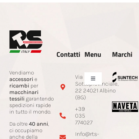
Contatti
Menu
Marchi
Vendiamo
Via
accessori
e
Toggle
Sottoprovinciale,
ricambi
per
Navigation
22 24021 Albino
macchinari
Azienda
(BG)
tessili
garantendo
spedizioni rapide
+39
in tutto il mondo.
035
Ricambi e accessori
774027
Da oltre
40 anni
,
ci occupiamo
Info@rts-
Corda Jacquard
anche della