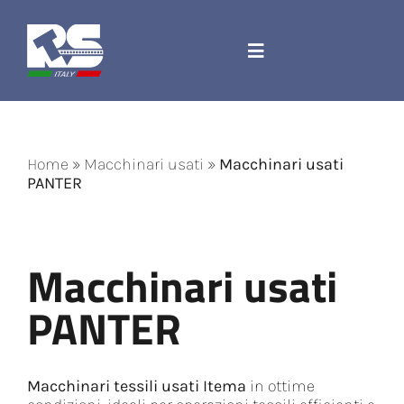
Salta
al
contenuto
Toggle
Navigation
Azienda
Home
»
Macchinari usati
»
Macchinari usati
Ricambi e accessori
PANTER
Corda Jacquard
Macchinari usati
Macchinari
PANTER
Contatti
Macchinari tessili usati Itema
in ottime