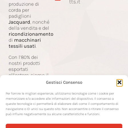
tts.it
produzione di
corda per
padiglioni
Macchinari
Jacquard
, nonché
della vendita e del
ricondizionamento
Contatti
di
macchinari
tessili usati
.
Con l’80% dei
nostri prodotti
esportati
all’estero, siamo il
partner delle
Gestisci Consenso
aziende nel
settore tessile a
Per fornire le migliori esperienze, utilizziamo tecnologie come i cookie per
livello mondiale.
memorizzare e/o accedere alle informazioni del dispositivo. Il consenso a
queste tecnologie ci permetterà di elaborare dati come il comportamento di
navigazione o ID unici su questo sito. Non acconsentire o ritirare il consenso
può influire negativamente su alcune caratteristiche e funzioni.