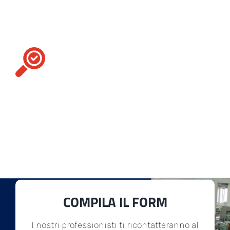
Cerchi un macchinario
in particolare?
Contattaci
Per te, ci facciamo in quattro. Il nostro
assortimento include numerosi
accessori
,
ricambi
e
macchinari tessili
di diversa tipologia
per soddisfare al meglio qualsiasi esigenza della
tua produzione.
COMPILA IL FORM
I nostri professionisti ti ricontatteranno al