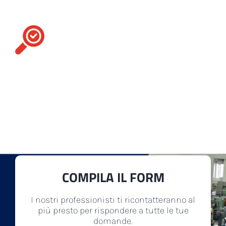
Contattaci
Per te, ci facciamo in quattro. Il nostro
assortimento include numerosi
accessori
,
ricambi
e
macchinari tessili
di diversa tipologia
per soddisfare al meglio qualsiasi esigenza della
tua produzione.
COMPILA IL FORM
I nostri professionisti ti ricontatteranno al
più presto per rispondere a tutte le tue
domande.