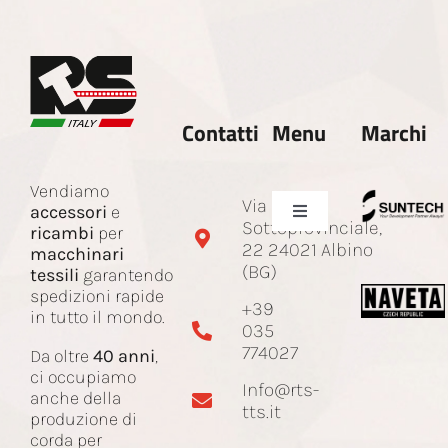
Contatti
Menu
Marchi
Vendiamo
Via
accessori
e
Toggle
Sottoprovinciale,
ricambi
per
Navigation
22 24021 Albino
macchinari
Azienda
(BG)
tessili
garantendo
spedizioni rapide
+39
in tutto il mondo.
035
Ricambi e accessori
774027
Da oltre
40 anni
,
ci occupiamo
Info@rts-
Corda Jacquard
anche della
tts.it
produzione di
corda per