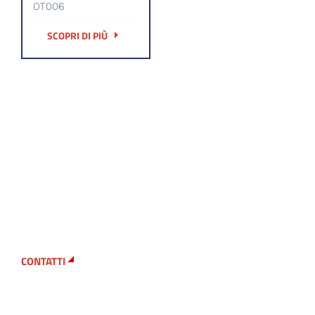
OT006
SCOPRI DI PIÙ
CONTATTI
Cerchi un macchinario
in particolare?