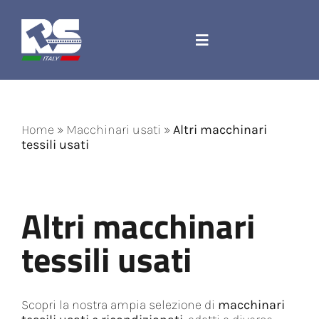
Salta
al
contenuto
Toggle
Navigation
Azienda
Home
»
Macchinari usati
»
Altri macchinari
Ricambi e accessori
tessili usati
Corda Jacquard
Altri macchinari
Macchinari
tessili usati
Contatti
Scopri la nostra ampia selezione di
macchinari