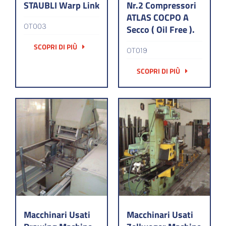
STAUBLI Warp Link
Nr.2 Compressori
ATLAS COCPO A
OT003
Secco ( Oil Free ).
SCOPRI DI PIÙ
OT019
SCOPRI DI PIÙ
Macchinari Usati
Macchinari Usati