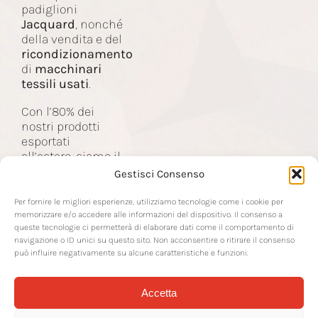
padiglioni
Macchinari
Jacquard
, nonché
della vendita e del
ricondizionamento
Contatti
di
macchinari
tessili usati
.
Con l’80% dei
nostri prodotti
esportati
all’estero, siamo il
partner delle
Gestisci Consenso
aziende nel
settore tessile a
Per fornire le migliori esperienze, utilizziamo tecnologie come i cookie per
livello mondiale.
memorizzare e/o accedere alle informazioni del dispositivo. Il consenso a
queste tecnologie ci permetterà di elaborare dati come il comportamento di
navigazione o ID unici su questo sito. Non acconsentire o ritirare il consenso
può influire negativamente su alcune caratteristiche e funzioni.
Accetta
© 2026 RTS Srl | Via Sottoprovinciale 22 | 24021 Albino BG | P IVA IT-