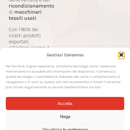
ricondizionamento
Contatti
di
macchinari
tessili usati
.
Con l’80% dei
nostri prodotti
esportati
all’estero, siamo il
partner delle
Gestisci Consenso
aziende nel
settore tessile a
Per fornire le migliori esperienze, utilizziamo tecnologie come i cookie per
livello mondiale.
memorizzare e/o accedere alle informazioni del dispositivo. Il consenso a
queste tecnologie ci permetterà di elaborare dati come il comportamento di
navigazione o ID unici su questo sito. Non acconsentire o ritirare il consenso
può influire negativamente su alcune caratteristiche e funzioni.
Accetta
© 2026 RTS Srl | Via Sottoprovinciale 22 | 24021 Albino BG | P IVA IT-
02142570163 | REA BG-266378 | CF e N° Iscrizione al Registro Imprese
Nega
02142570163 |
rtssrl@legalmail.it
| CS € 50.000,00 IV | CD SUBM70N |
Trasparenza
|
Smaltimento Imballaggi
|
Privacy Policy
| Cookie
Policy | Concept by
Mr Keting
| Hosting by
WP Recovery
Visualizza le preferenze