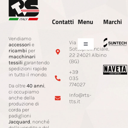
Contatti
Menu
Marchi
Vendiamo
Via
accessori
e
Toggle
Sottoprovinciale,
ricambi
per
Navigation
22 24021 Albino
macchinari
Azienda
(BG)
tessili
garantendo
spedizioni rapide
+39
in tutto il mondo.
035
Ricambi e accessori
774027
Da oltre
40 anni
,
ci occupiamo
Info@rts-
Corda Jacquard
anche della
tts.it
produzione di
corda per
padiglioni
Macchinari
Jacquard
, nonché
della vendita e del