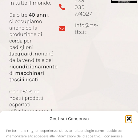
+39
in tutto il mondo.
035
Ricambi e accessori
774027
Da oltre
40 anni
,
ci occupiamo
Info@rts-
Corda Jacquard
anche della
tts.it
produzione di
corda per
padiglioni
Macchinari
Jacquard
, nonché
della vendita e del
ricondizionamento
Contatti
di
macchinari
tessili usati
.
Con l’80% dei
nostri prodotti
esportati
all’estero, siamo il
partner delle
Gestisci Consenso
aziende nel
settore tessile a
Per fornire le migliori esperienze, utilizziamo tecnologie come i cookie per
livello mondiale.
memorizzare e/o accedere alle informazioni del dispositivo. Il consenso a