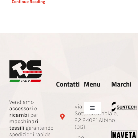
Continue Reading
Contatti
Menu
Marchi
Vendiamo
Via
accessori
e
Toggle
Sottoprovinciale,
ricambi
per
Navigation
22 24021 Albino
macchinari
Azienda
(BG)
tessili
garantendo
spedizioni rapide