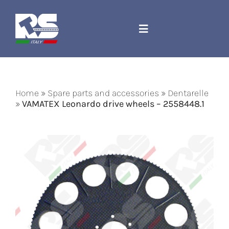
Skip
to
content
Toggle
Navigation
Company
Home
»
Spare parts and accessories
»
Dentarelle
Spare parts and accessories
»
VAMATEX Leonardo drive wheels – 2558448.1
Jacquard Cord
Machines
Contact