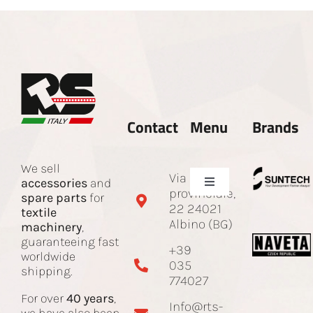
Contact
Menu
Brands
We sell
Via Sotto
accessories
and
Toggle
provinciale,
spare parts
for
Navigation
22 24021
textile
Company
Albino (BG)
machinery
,
guaranteeing fast
+39
worldwide
035
Spare parts and accessories
shipping.
774027
For over
40 years
,
Info@rts-
Jacquard Cord
we have also been