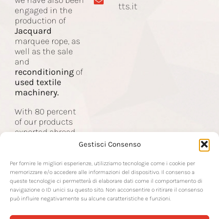
tts.it
engaged in the
production of
Jacquard
Machines
marquee rope, as
well as the sale
and
Contact
reconditioning
of
used textile
machinery.
With 80 percent
of our products
exported abroad,
we are the partner
Gestisci Consenso
of companies in
the global textile
Per fornire le migliori esperienze, utilizziamo tecnologie come i cookie per
industry.
memorizzare e/o accedere alle informazioni del dispositivo. Il consenso a
queste tecnologie ci permetterà di elaborare dati come il comportamento di
navigazione o ID unici su questo sito. Non acconsentire o ritirare il consenso
può influire negativamente su alcune caratteristiche e funzioni.