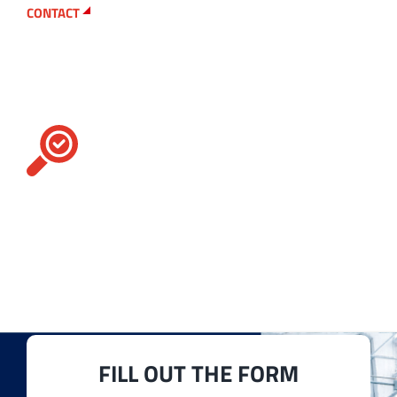
CONTACT
Looking for a particular
replacement part?
Contact us
For you, we go the extra mile. Our assortment
includes many different types of
accessories
,
spare parts
and
textile machinery
to best meet
any of your production needs.
FILL OUT THE FORM