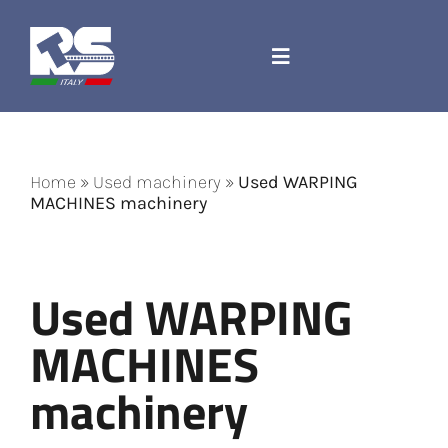
Skip
to
content
Toggle
Navigation
Company
Home
»
Used machinery
»
Used WARPING
Spare parts and accessories
MACHINES machinery
Jacquard Cord
Used WARPING
Machines
MACHINES
Contact
machinery