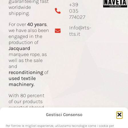
guaranteeing fast
+39
worldwide
035
Spare parts and accessories
shipping.
774027
For over
40 years
,
Info@rts-
Jacquard Cord
we have also been
tts.it
engaged in the
production of
Jacquard
Machines
marquee rope, as
well as the sale
and
Contact
reconditioning
of
used textile
machinery.
With 80 percent
of our products
exported abroad,
we are the partner
Gestisci Consenso
of companies in
the global textile
Per fornire le migliori esperienze, utilizziamo tecnologie come i cookie per