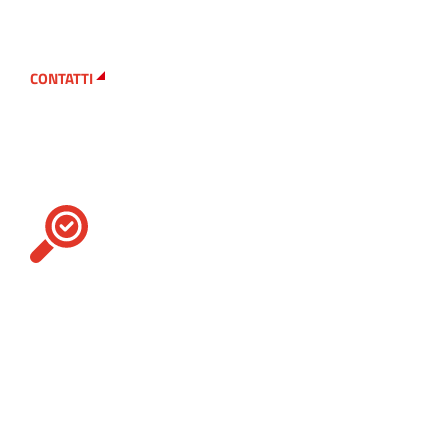
CONTATTI
Cerchi un macchinario
in particolare?
Contact us
Per te, ci facciamo in quattro. Il nostro
assortimento include numerosi
accessori
,
ricambi
e
macchinari tessili
di diversa tipologia
per soddisfare al meglio qualsiasi esigenza della
tua produzione.