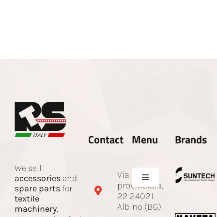
Contact
Menu
Brands
We sell
Via Sotto
accessories
and
Toggle
provinciale,
spare parts
for
Navigation
22 24021
textile
Company
Albino (BG)
machinery
,