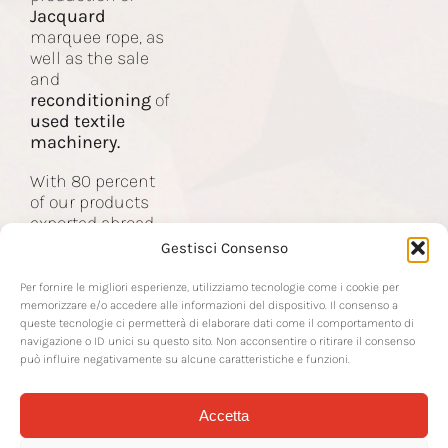
Jacquard
Machines
marquee rope, as
well as the sale
and
Contact
reconditioning
of
used textile
machinery.
With 80 percent
of our products
exported abroad,
we are the partner
Gestisci Consenso
of companies in
the global textile
Per fornire le migliori esperienze, utilizziamo tecnologie come i cookie per
industry.
memorizzare e/o accedere alle informazioni del dispositivo. Il consenso a
queste tecnologie ci permetterà di elaborare dati come il comportamento di
navigazione o ID unici su questo sito. Non acconsentire o ritirare il consenso
può influire negativamente su alcune caratteristiche e funzioni.
Accetta
© 2026 RTS Srl | Via Sottoprovinciale 22 | 24021 Albino BG | P IVA IT-