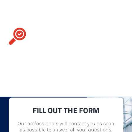
Looking for a particular
replacement part?
Contact us
For you, we go the extra mile. Our assortment
includes many different types of
accessories
,
spare parts
and
textile machinery
to best meet
any of your production needs.
FILL OUT THE FORM
Our professionals will contact you as soon
as possible to answer all your questions.