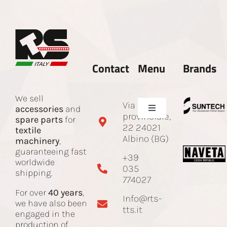
Contact
Menu
Brands
We sell
Via Sotto
accessories
and
Toggle
provinciale,
spare parts
for
Navigation
22 24021
textile
Company
Albino (BG)
machinery
,
guaranteeing fast
+39
worldwide
035
Spare parts and accessories
shipping.
774027
For over
40 years
,
Info@rts-
Jacquard Cord
we have also been
tts.it
engaged in the
production of