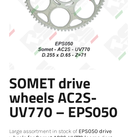
SOMET drive
wheels AC2S-
UV770 – EPS050
Large assortment in stock of
EPS050 drive