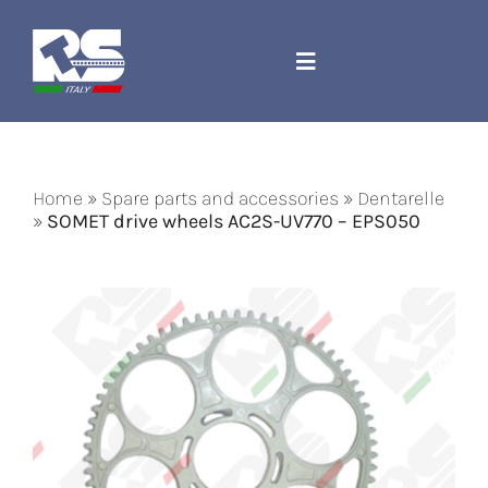
Skip
to
content
Toggle
Navigation
Company
Home
»
Spare parts and accessories
»
Dentarelle
Spare parts and accessories
»
SOMET drive wheels AC2S-UV770 – EPS050
Jacquard Cord
Machines
Contact