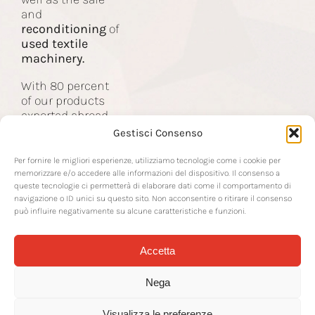
and
Contact
reconditioning
of
used textile
machinery.
With 80 percent
of our products
exported abroad,
we are the partner
Gestisci Consenso
of companies in
the global textile
Per fornire le migliori esperienze, utilizziamo tecnologie come i cookie per
industry.
memorizzare e/o accedere alle informazioni del dispositivo. Il consenso a
queste tecnologie ci permetterà di elaborare dati come il comportamento di
navigazione o ID unici su questo sito. Non acconsentire o ritirare il consenso
può influire negativamente su alcune caratteristiche e funzioni.
Accetta
© 2026 RTS Srl | Via Sottoprovinciale 22 | 24021 Albino BG | P IVA IT-
02142570163 | REA BG-266378 | CF and Company Register No.
Nega
02142570163 |
rtssrl@legalmail.it
| CS € 50,000.00 IV | CD SUBM70N |
Transparency
|
Packaging Disposal
|
Privacy Policy
| Cookie Policy |
Concept by
Mr Keting
| Hosting by
WP Recovery
Visualizza le preferenze