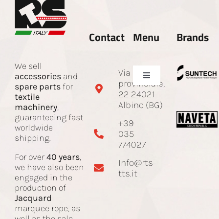
Contact
Menu
Brands
We sell
Via Sotto
accessories
and
Toggle
provinciale,
spare parts
for
Navigation
22 24021
textile
Company
Albino (BG)
machinery
,
guaranteeing fast
+39
worldwide
035
Spare parts and accessories
shipping.
774027
For over
40 years
,
Info@rts-
Jacquard Cord
we have also been
tts.it
engaged in the
production of
Jacquard
Machines
marquee rope, as
well as the sale